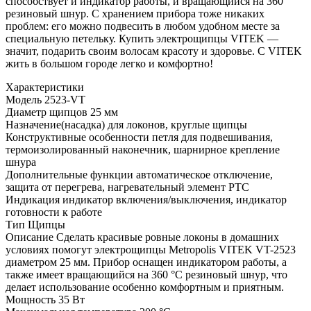
способствует и индикатор работы, и вращающийся на 360°
резиновый шнур. С хранением прибора тоже никаких
проблем: его можно подвесить в любом удобном месте за
специальную петельку. Купить электрощипцы VITEK —
значит, подарить своим волосам красоту и здоровье. С VITEK
жить в большом городе легко и комфортно!
Характеристики
Модель
2523-VT
Диаметр щипцов
25 мм
Назначение(насадка)
для локонов, круглые щипцы
Конструктивные особенности
петля для подвешивания,
термоизолированный наконечник, шарнирное крепление
шнура
Дополнительные функции
автоматическое отключение,
защита от перегрева, нагревательный элемент РТС
Индикация
индикатор включения/выключения, индикатор
готовности к работе
Тип
Щипцы
Описание
Сделать красивые ровные локоны в домашних
условиях помогут электрощипцы Metropolis VITEK VT-2523
диаметром 25 мм. Прибор оснащен индикатором работы, а
также имеет вращающийся на 360 °С резиновый шнур, что
делает использование особенно комфортным и приятным.
Мощность
35 Вт