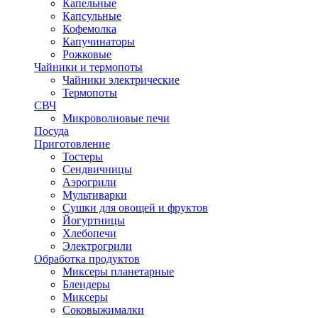
Капельные
Капсульные
Кофемолка
Капучинаторы
Рожковые
Чайники и термопоты
Чайники электрические
Термопоты
СВЧ
Микроволновые печи
Посуда
Приготовление
Тостеры
Сендвичницы
Аэрогрили
Мультиварки
Сушки для овощей и фруктов
Йогуртницы
Хлебопечи
Электрогрили
Обработка продуктов
Миксеры планетарные
Блендеры
Миксеры
Соковыжималки