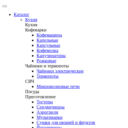
Каталог
Кухня
Кухня
Кофеварки
Кофемашина
Капельные
Капсульные
Кофемолка
Капучинаторы
Рожковые
Чайники и термопоты
Чайники электрические
Термопоты
СВЧ
Микроволновые печи
Посуда
Приготовление
Тостеры
Сендвичницы
Аэрогрили
Мультиварки
Сушки для овощей и фруктов
Йогуртницы