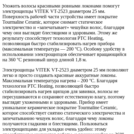
Уложить волосы красивыми ровными локонами помогут
электрощипцы VITEK VT-2523 диаметром 25 мм.
Поверхность рабочей части устройства имеет покрытие
Tourmaline Ceramic, которое снимает статическое
электричество и «запечатывает» чешуйки волос, благодаря
чему они выглядят блестящими и здоровыми. Этому же
результату способствует технология PTC Heating,
позволяющая быстро стабилизировать нагрев прибора
(максимальная температура — 200 °С). Особому удобству в
использовании электрощипцов обеспечивает вращающийся
на 360 °С резиновый шнур длиной 1,8 м.
Электрощипцы VITEK VT-2523 диаметром 25 мм позволяют
легко и просто создавать красивые аккуратные локоны.
Максимальная температура нагрева – 200 °С. Благодаря
технологии PTC Heating, позволяющей быстро
стабилизировать нагрев щипцов для завивки, волосы не
пересушиваются и сохраняют естественную влагу, поэтому
выглядят ухоженными и здоровыми. Прибор имеет
уникальное керамическое покрытие Tourmaline Ceramic,
которое способствует снятию статического электричества и
запечатыванию чешуек волос, благодаря чему локоны
получаются гладкими и блестящими. Пользоваться
электрощипцами для укладки очень удобно: этому