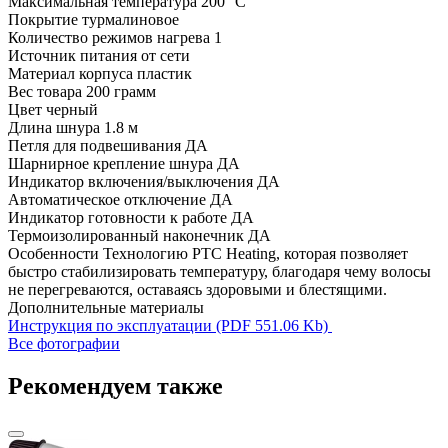
Максимальная температура
200 °С
Покрытие
турмалиновое
Количество режимов нагрева
1
Источник питания
от сети
Материал корпуса
пластик
Вес товара
200 грамм
Цвет
черный
Длина шнура
1.8 м
Петля для подвешивания
ДА
Шарнирное крепление шнура
ДА
Индикатор включения/выключения
ДА
Автоматическое отключение
ДА
Индикатор готовности к работе
ДА
Термоизолированный наконечник
ДА
Особенности
Технологию PTC Heating, которая позволяет
быстро стабилизировать температуру, благодаря чему волосы
не перегреваются, оставаясь здоровыми и блестящими.
Дополнительные материалы
Инструкция по эксплуатации (PDF 551.06 Kb)
Все фотографии
Рекомендуем также