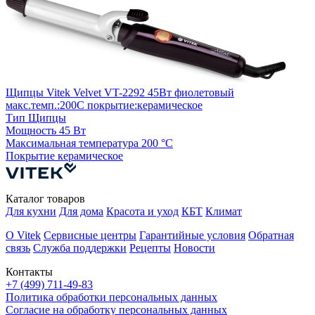
В
п
Щипцы Vitek Velvet VT-2292 45Вт фиолетовый
М
макс.темп.:200С покрытие:керамическое
Тип
Щипцы
Мощность
45 Вт
Максимальная температура
200 °С
Покрытие
керамическое
Каталог товаров
Для кухни
Для дома
Красота и уход
КБТ
Климат
О Vitek
Сервисные центры
Гарантийные условия
Обратная
связь
Служба поддержки
Рецепты
Новости
Контакты
+7 (499) 711-49-83
Политика обработки персональных данных
Согласие на обработку персональных данных