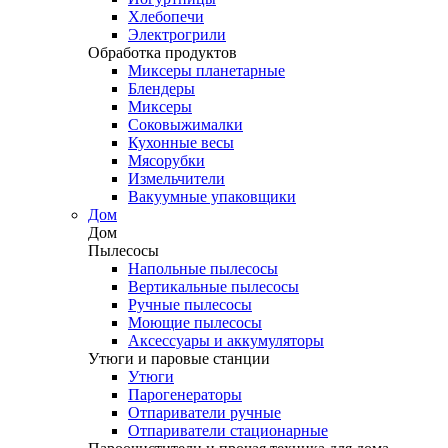
Хлебопечи
Электрогрили
Обработка продуктов
Миксеры планетарные
Блендеры
Миксеры
Соковыжималки
Кухонные весы
Мясорубки
Измельчители
Вакуумные упаковщики
Дом
Дом
Пылесосы
Напольные пылесосы
Вертикальные пылесосы
Ручные пылесосы
Моющие пылесосы
Аксессуары и аккумуляторы
Утюги и паровые станции
Утюги
Парогенераторы
Отпариватели ручные
Отпариватели стационарные