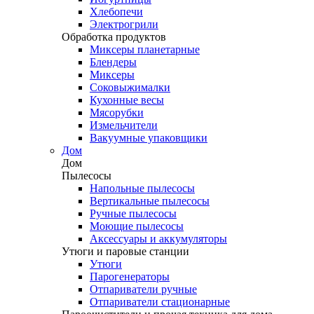
Хлебопечи
Электрогрили
Обработка продуктов
Миксеры планетарные
Блендеры
Миксеры
Соковыжималки
Кухонные весы
Мясорубки
Измельчители
Вакуумные упаковщики
Дом
Дом
Пылесосы
Напольные пылесосы
Вертикальные пылесосы
Ручные пылесосы
Моющие пылесосы
Аксессуары и аккумуляторы
Утюги и паровые станции
Утюги
Парогенераторы
Отпариватели ручные
Отпариватели стационарные