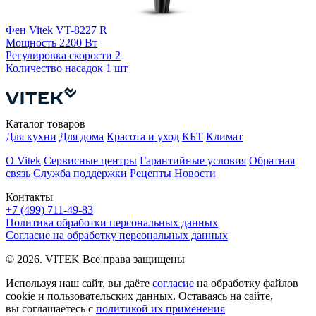
Фен Vitek VT-8227 R
Ф
Мощность
2200 Вт
5
Регулировка скорости
2
Количество насадок
1 шт
Р
К
Каталог товаров
Для кухни
Для дома
Красота и уход
КБТ
Климат
О Vitek
Сервисные центры
Гарантийные условия
Обратная
связь
Служба поддержки
Рецепты
Новости
Контакты
+7 (499) 711-49-83
Политика обработки персональных данных
Согласие на обработку персональных данных
© 2026. VITEK Все права защищены
Используя наш сайт, вы даёте
согласие
на обработку файлов
cookie и пользовательских данных. Оставаясь на сайте,
вы соглашаетесь с
политикой их применения