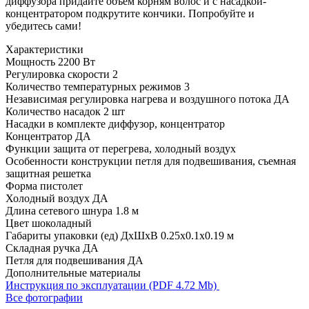
диффузора придайте объем корням волос и с насадкой-
концентратором подкрутите кончики. Попробуйте и
убедитесь сами!
Характеристики
Мощность
2200 Вт
Регулировка скорости
2
Количество температурных режимов
3
Независимая регулировка нагрева и воздушного потока
ДА
Количество насадок
2 шт
Насадки в комплекте
диффузор, концентратор
Концентратор
ДА
Функции
защита от перегрева, холодный воздух
Особенности конструкции
петля для подвешивания, съемная
защитная решетка
Форма
пистолет
Холодный воздух
ДА
Длина сетевого шнура
1.8 м
Цвет
шоколадный
Габариты упаковки (ед) ДхШхВ
0.25x0.1x0.19 м
Складная ручка
ДА
Петля для подвешивания
ДА
Дополнительные материалы
Инструкция по эксплуатации (PDF 4.72 Mb)
Все фотографии