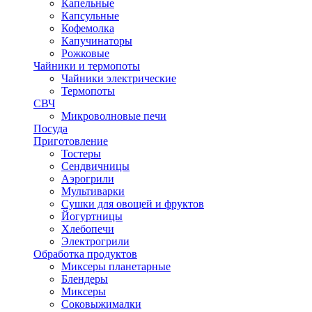
Капельные
Капсульные
Кофемолка
Капучинаторы
Рожковые
Чайники и термопоты
Чайники электрические
Термопоты
СВЧ
Микроволновые печи
Посуда
Приготовление
Тостеры
Сендвичницы
Аэрогрили
Мультиварки
Сушки для овощей и фруктов
Йогуртницы
Хлебопечи
Электрогрили
Обработка продуктов
Миксеры планетарные
Блендеры
Миксеры
Соковыжималки