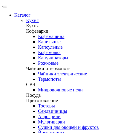
Каталог
Кухня
Кухня
Кофеварки
Кофемашина
Капельные
Капсульные
Кофемолка
Капучинаторы
Рожковые
Чайники и термопоты
Чайники электрические
Термопоты
СВЧ
Микроволновые печи
Посуда
Приготовление
Тостеры
Сендвичницы
Аэрогрили
Мультиварки
Сушки для овощей и фруктов
Йогуртницы