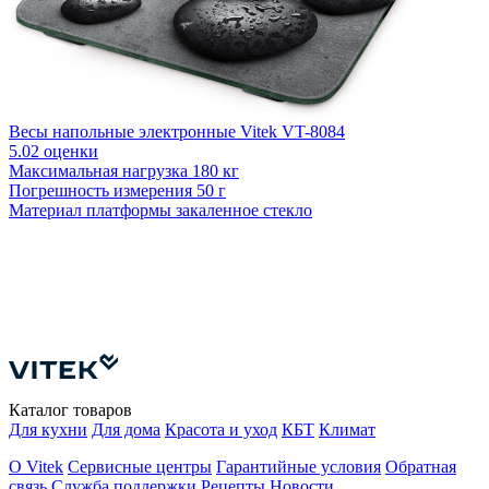
Весы напольные электронные Vitek VT-8084
5.0
2 оценки
Максимальная нагрузка
180 кг
Погрешность измерения
50 г
Материал платформы
закаленное стекло
В
М
П
Каталог товаров
Для кухни
Для дома
Красота и уход
КБТ
Климат
О Vitek
Сервисные центры
Гарантийные условия
Обратная
связь
Служба поддержки
Рецепты
Новости