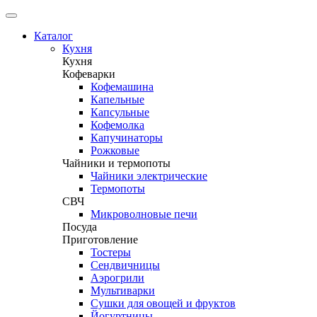
Каталог
Кухня
Кухня
Кофеварки
Кофемашина
Капельные
Капсульные
Кофемолка
Капучинаторы
Рожковые
Чайники и термопоты
Чайники электрические
Термопоты
СВЧ
Микроволновые печи
Посуда
Приготовление
Тостеры
Сендвичницы
Аэрогрили
Мультиварки
Сушки для овощей и фруктов
Йогуртницы