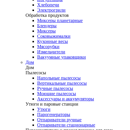
Хлебопечи
Электрогрили
Обработка продуктов
Миксеры планетарные
Блендеры
Миксеры
Соковыжималки
Кухонные весы
Мясорубки
Измельчители
Вакуумные упаковщики
Дом
Дом
Пылесосы
Напольные пылесосы
Вертикальные пылесосы
Ручные пылесосы
Моющие пылесосы
Аксессуары и аккумуляторы
Утюги и паровые станции
Утюги
Парогенераторы
Отпариватели ручные
Отпариватели стационарные