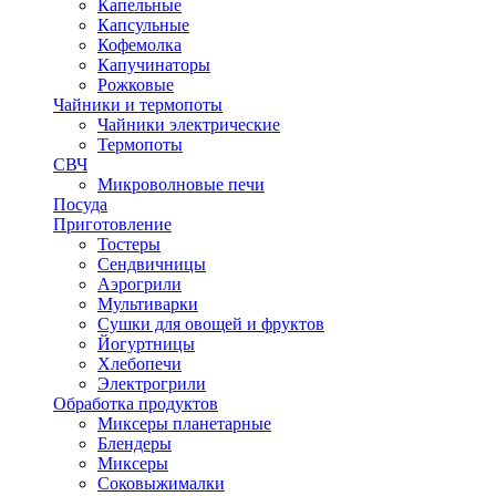
Капельные
Капсульные
Кофемолка
Капучинаторы
Рожковые
Чайники и термопоты
Чайники электрические
Термопоты
СВЧ
Микроволновые печи
Посуда
Приготовление
Тостеры
Сендвичницы
Аэрогрили
Мультиварки
Сушки для овощей и фруктов
Йогуртницы
Хлебопечи
Электрогрили
Обработка продуктов
Миксеры планетарные
Блендеры
Миксеры
Соковыжималки