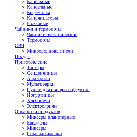
Капельные
Капсульные
Кофемолка
Капучинаторы
Рожковые
Чайники и термопоты
Чайники электрические
Термопоты
СВЧ
Микроволновые печи
Посуда
Приготовление
Тостеры
Сендвичницы
Аэрогрили
Мультиварки
Сушки для овощей и фруктов
Йогуртницы
Хлебопечи
Электрогрили
Обработка продуктов
Миксеры планетарные
Блендеры
Миксеры
Соковыжималки