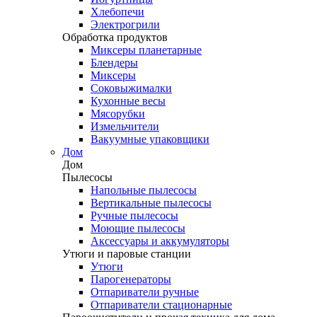
Хлебопечи
Электрогрили
Обработка продуктов
Миксеры планетарные
Блендеры
Миксеры
Соковыжималки
Кухонные весы
Мясорубки
Измельчители
Вакуумные упаковщики
Дом
Дом
Пылесосы
Напольные пылесосы
Вертикальные пылесосы
Ручные пылесосы
Моющие пылесосы
Аксессуары и аккумуляторы
Утюги и паровые станции
Утюги
Парогенераторы
Отпариватели ручные
Отпариватели стационарные