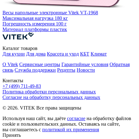
В
Весы напольные электронные Vitek VT-1968
М
Максимальная нагрузка
180 кг
П
Погрешность измерения
100 г
Материал платформы
пластик
Каталог товаров
Для кухни
Для дома
Красота и уход
КБТ
Климат
О Vitek
Сервисные центры
Гарантийные условия
Обратная
связь
Служба поддержки
Рецепты
Новости
Контакты
+7 (499) 711-49-83
Политика обработки персональных данных
Согласие на обработку персональных данных
© 2026. VITEK Все права защищены
Используя наш сайт, вы даёте
согласие
на обработку файлов
cookie и пользовательских данных. Оставаясь на сайте,
вы соглашаетесь с
политикой их применения
Принять