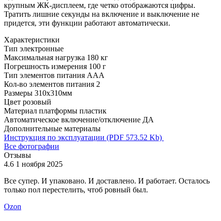
крупным ЖК-дисплеем, где четко отображаются цифры.
Тратить лишние секунды на включение и выключение не
придется, эти функции работают автоматически.
Характеристики
Тип
электронные
Максимальная нагрузка
180 кг
Погрешность измерения
100 г
Тип элементов питания
AAA
Кол-во элементов питания
2
Размеры
310x310мм
Цвет
розовый
Материал платформы
пластик
Автоматическое включение/отключение
ДА
Дополнительные материалы
Инструкция по эксплуатации (PDF 573.52 Kb)
Все фотографии
Отзывы
4.6
1 ноября 2025
4
Все супер. И упаковано. И доставлено. И работает. Осталось
К
только пол перестелить, чтоб ровный был.
о
Ozon