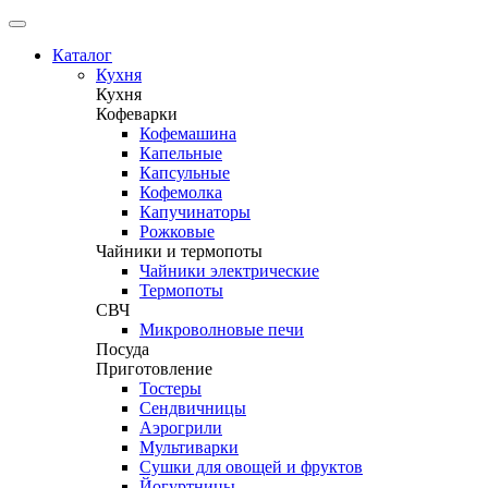
Каталог
Кухня
Кухня
Кофеварки
Кофемашина
Капельные
Капсульные
Кофемолка
Капучинаторы
Рожковые
Чайники и термопоты
Чайники электрические
Термопоты
СВЧ
Микроволновые печи
Посуда
Приготовление
Тостеры
Сендвичницы
Аэрогрили
Мультиварки
Сушки для овощей и фруктов
Йогуртницы