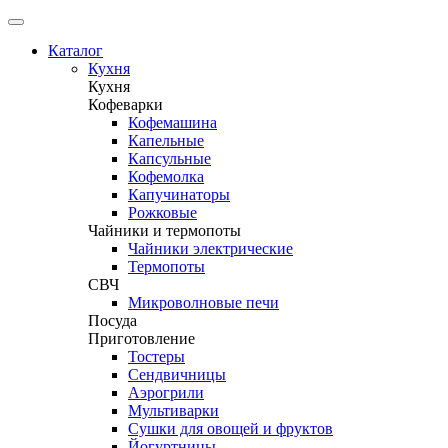
Каталог
Кухня
Кухня
Кофеварки
Кофемашина
Капельные
Капсульные
Кофемолка
Капучинаторы
Рожковые
Чайники и термопоты
Чайники электрические
Термопоты
СВЧ
Микроволновые печи
Посуда
Приготовление
Тостеры
Сендвичницы
Аэрогрили
Мультиварки
Сушки для овощей и фруктов
Йогуртницы