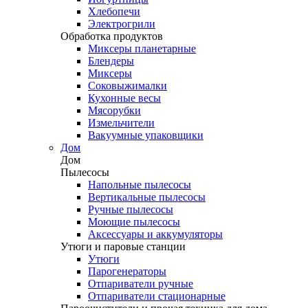
Хлебопечи
Электрогрили
Обработка продуктов
Миксеры планетарные
Блендеры
Миксеры
Соковыжималки
Кухонные весы
Мясорубки
Измельчители
Вакуумные упаковщики
Дом
Дом
Пылесосы
Напольные пылесосы
Вертикальные пылесосы
Ручные пылесосы
Моющие пылесосы
Аксессуары и аккумуляторы
Утюги и паровые станции
Утюги
Парогенераторы
Отпариватели ручные
Отпариватели стационарные