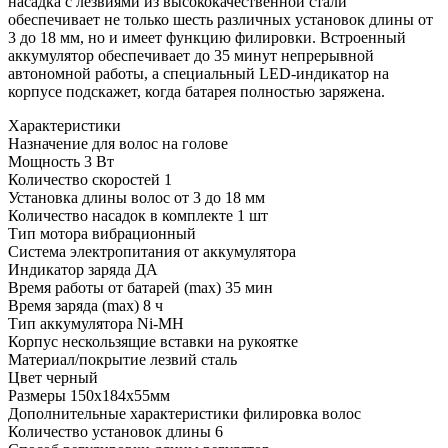
насадка с лезвиями из высококачественной стали
обеспечивает не только шесть различных установок длины от
3 до 18 мм, но и имеет функцию филировки. Встроенный
аккумулятор обеспечивает до 35 минут непрерывной
автономной работы, а специальный LED-индикатор на
корпусе подскажет, когда батарея полностью заряжена.
Характеристики
Назначение
для волос на голове
Мощность
3 Вт
Количество скоростей
1
Установка длины волос
от 3 до 18 мм
Количество насадок в комплекте
1 шт
Тип мотора
вибрационный
Система электропитания
от аккумулятора
Индикатор заряда
ДА
Время работы от батарей (max)
35 мин
Время заряда (max)
8 ч
Тип аккумулятора
Ni-MH
Корпус
нескользящие вставки на рукоятке
Материал/покрытие лезвий
сталь
Цвет
черный
Размеры
150x184x55мм
Дополнительные характеристики
филировка волос
Количество установок длины
6