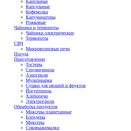
Капельные
Капсульные
Кофемолка
Капучинаторы
Рожковые
Чайники и термопоты
Чайники электрические
Термопоты
СВЧ
Микроволновые печи
Посуда
Приготовление
Тостеры
Сендвичницы
Аэрогрили
Мультиварки
Сушки для овощей и фруктов
Йогуртницы
Хлебопечи
Электрогрили
Обработка продуктов
Миксеры планетарные
Блендеры
Миксеры
Соковыжималки