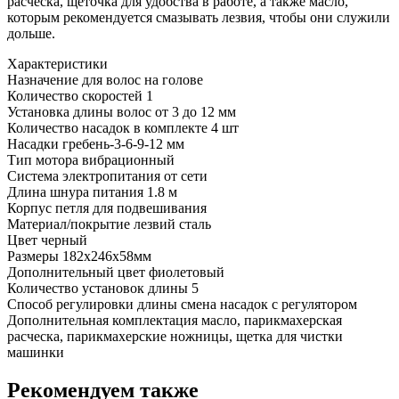
расческа, щеточка для удобства в работе, а также масло,
которым рекомендуется смазывать лезвия, чтобы они служили
дольше.
Характеристики
Назначение
для волос на голове
Количество скоростей
1
Установка длины волос
от 3 до 12 мм
Количество насадок в комплекте
4 шт
Насадки
гребень-3-6-9-12 мм
Тип мотора
вибрационный
Система электропитания
от сети
Длина шнура питания
1.8 м
Корпус
петля для подвешивания
Материал/покрытие лезвий
сталь
Цвет
черный
Размеры
182x246x58мм
Дополнительный цвет
фиолетовый
Количество установок длины
5
Способ регулировки длины
смена насадок с регулятором
Дополнительная комплектация
масло, парикмахерская
расческа, парикмахерские ножницы, щетка для чистки
машинки
Рекомендуем также