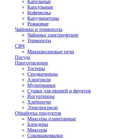
Капельные
Капсульные
Кофемолка
Капучинаторы
Рожковые
Чайники и термопоты
Чайники электрические
Термопоты
СВЧ
Микроволновые печи
Посуда
Приготовление
Тостеры
Сендвичницы
Аэрогрили
Мультиварки
Сушки для овощей и фруктов
Йогуртницы
Хлебопечи
Электрогрили
Обработка продуктов
Миксеры планетарные
Блендеры
Миксеры
Соковыжималки