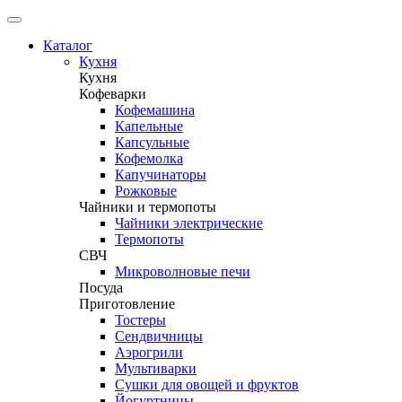
Каталог
Кухня
Кухня
Кофеварки
Кофемашина
Капельные
Капсульные
Кофемолка
Капучинаторы
Рожковые
Чайники и термопоты
Чайники электрические
Термопоты
СВЧ
Микроволновые печи
Посуда
Приготовление
Тостеры
Сендвичницы
Аэрогрили
Мультиварки
Сушки для овощей и фруктов
Йогуртницы