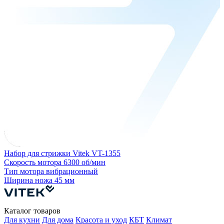
Набор для стрижки Vitek VT-1355
Н
Скорость мотора
6300 об/мин
Т
Тип мотора
вибрационный
Ширина ножа
45 мм
Каталог товаров
Для кухни
Для дома
Красота и уход
КБТ
Климат