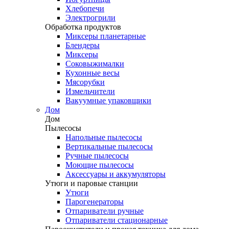
Хлебопечи
Электрогрили
Обработка продуктов
Миксеры планетарные
Блендеры
Миксеры
Соковыжималки
Кухонные весы
Мясорубки
Измельчители
Вакуумные упаковщики
Дом
Дом
Пылесосы
Напольные пылесосы
Вертикальные пылесосы
Ручные пылесосы
Моющие пылесосы
Аксессуары и аккумуляторы
Утюги и паровые станции
Утюги
Парогенераторы
Отпариватели ручные
Отпариватели стационарные