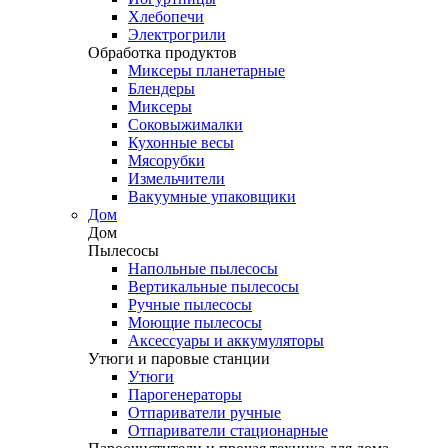
Хлебопечи
Электрогрили
Обработка продуктов
Миксеры планетарные
Блендеры
Миксеры
Соковыжималки
Кухонные весы
Мясорубки
Измельчители
Вакуумные упаковщики
Дом
Дом
Пылесосы
Напольные пылесосы
Вертикальные пылесосы
Ручные пылесосы
Моющие пылесосы
Аксессуары и аккумуляторы
Утюги и паровые станции
Утюги
Парогенераторы
Отпариватели ручные
Отпариватели стационарные