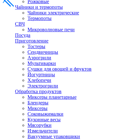
Рожковые
Чайники и термопоты
Чайники электрические
Термопоты
СВЧ
Микроволновые печи
Посуда
Приготовление
Тостеры
Сендвичницы
Аэрогрили
Мультиварки
Сушки для овощей и фруктов
Йогуртницы
Хлебопечи
Электрогрили
Обработка продуктов
Миксеры планетарные
Блендеры
Миксеры
Соковыжималки
Кухонные весы
Мясорубки
Измельчители
Вакуумные упаковщики