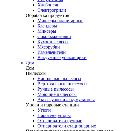
Хлебопечи
Электрогрили
Обработка продуктов
Миксеры планетарные
Блендеры
Миксеры
Соковыжималки
Кухонные весы
Мясорубки
Измельчители
Вакуумные упаковщики
Дом
Дом
Пылесосы
Напольные пылесосы
Вертикальные пылесосы
Ручные пылесосы
Моющие пылесосы
Аксессуары и аккумуляторы
Утюги и паровые станции
Утюги
Парогенераторы
Отпариватели ручные
Отпариватели стационарные