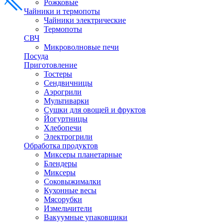
Рожковые
Чайники и термопоты
Чайники электрические
Термопоты
СВЧ
Микроволновые печи
Посуда
Приготовление
Тостеры
Сендвичницы
Аэрогрили
Мультиварки
Сушки для овощей и фруктов
Йогуртницы
Хлебопечи
Электрогрили
Обработка продуктов
Миксеры планетарные
Блендеры
Миксеры
Соковыжималки
Кухонные весы
Мясорубки
Измельчители
Вакуумные упаковщики