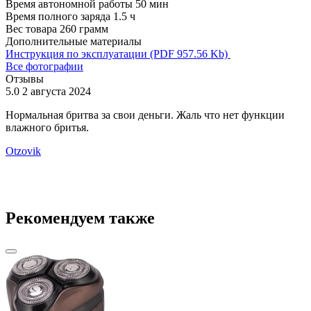
Время автономной работы
50 мин
Время полного заряда
1.5 ч
Вес товара
260 грамм
Дополнительные материалы
Инструкция по эксплуатации (PDF 957.56 Kb)
Все фотографии
Отзывы
5.0
2 августа 2024
5
Нормальная бритва за свои деньги. Жаль что нет функции
у
влажного бритья.
O
Otzovik
Рекомендуем также