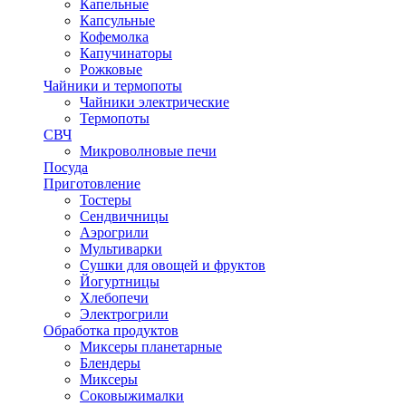
Капельные
Капсульные
Кофемолка
Капучинаторы
Рожковые
Чайники и термопоты
Чайники электрические
Термопоты
СВЧ
Микроволновые печи
Посуда
Приготовление
Тостеры
Сендвичницы
Аэрогрили
Мультиварки
Сушки для овощей и фруктов
Йогуртницы
Хлебопечи
Электрогрили
Обработка продуктов
Миксеры планетарные
Блендеры
Миксеры
Соковыжималки