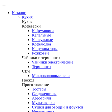
Каталог
Кухня
Кухня
Кофеварки
Кофемашина
Капельные
Капсульные
Кофемолка
Капучинаторы
Рожковые
Чайники и термопоты
Чайники электрические
Термопоты
СВЧ
Микроволновые печи
Посуда
Приготовление
Тостеры
Сендвичницы
Аэрогрили
Мультиварки
Сушки для овощей и фруктов
Йогуртницы