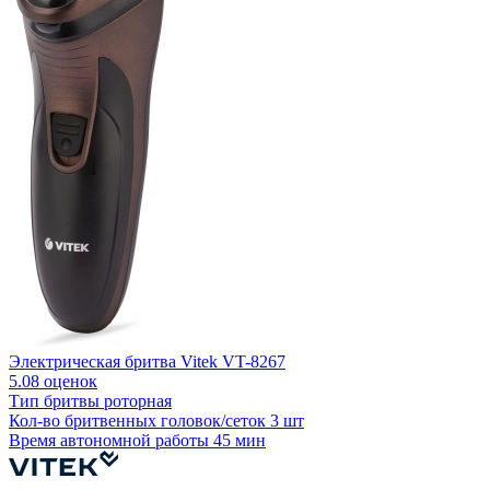
Электрическая бритва Vitek VT-8267
Б
5.0
8 оценок
4
Тип бритвы
роторная
Кол-во бритвенных головок/сеток
3 шт
К
Время автономной работы
45 мин
В