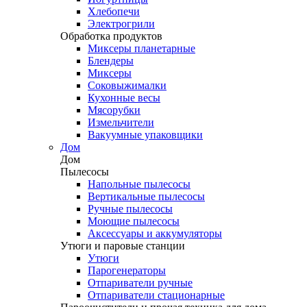
Хлебопечи
Электрогрили
Обработка продуктов
Миксеры планетарные
Блендеры
Миксеры
Соковыжималки
Кухонные весы
Мясорубки
Измельчители
Вакуумные упаковщики
Дом
Дом
Пылесосы
Напольные пылесосы
Вертикальные пылесосы
Ручные пылесосы
Моющие пылесосы
Аксессуары и аккумуляторы
Утюги и паровые станции
Утюги
Парогенераторы
Отпариватели ручные
Отпариватели стационарные