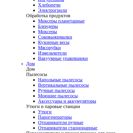
Хлебопечи
Электрогрили
Обработка продуктов
Миксеры планетарные
Блендеры
Миксеры
Соковыжималки
Кухонные весы
Мясорубки
Измельчители
Вакуумные упаковщики
Дом
Дом
Пылесосы
Напольные пылесосы
Вертикальные пылесосы
Ручные пылесосы
Моющие пылесосы
Аксессуары и аккумуляторы
Утюги и паровые станции
Утюги
Парогенераторы
Отпариватели ручные
Отпариватели стационарные