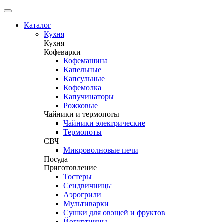
Каталог
Кухня
Кухня
Кофеварки
Кофемашина
Капельные
Капсульные
Кофемолка
Капучинаторы
Рожковые
Чайники и термопоты
Чайники электрические
Термопоты
СВЧ
Микроволновые печи
Посуда
Приготовление
Тостеры
Сендвичницы
Аэрогрили
Мультиварки
Сушки для овощей и фруктов
Йогуртницы