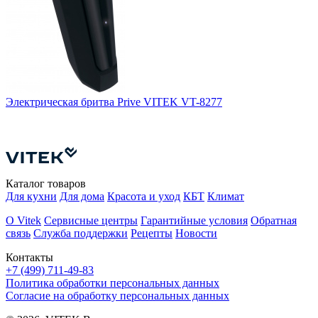
Электрическая бритва Prive VITEK VT-8277
Э
К
В
Каталог товаров
Для кухни
Для дома
Красота и уход
КБТ
Климат
О Vitek
Сервисные центры
Гарантийные условия
Обратная
связь
Служба поддержки
Рецепты
Новости
Контакты
+7 (499) 711-49-83
Политика обработки персональных данных
Согласие на обработку персональных данных