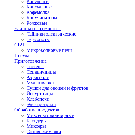
Капельные
Капсульные
Кофемолка
Капучинаторы
Рожковые
Чайники и термопоты
Чайники электрические
Термопоты
СВЧ
Микроволновые печи
Посуда
Приготовление
Тостеры
Сендвичницы
Аэрогрили
Мультиварки
Сушки для овощей и фруктов
Йогуртницы
Хлебопечи
Электрогрили
Обработка продуктов
Миксеры планетарные
Блендеры
Миксеры
Соковыжималки