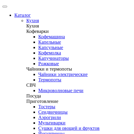
Каталог
Кухня
Кухня
Кофеварки
Кофемашина
Капельные
Капсульные
Кофемолка
Капучинаторы
Рожковые
Чайники и термопоты
Чайники электрические
Термопоты
СВЧ
Микроволновые печи
Посуда
Приготовление
Тостеры
Сендвичницы
Аэрогрили
Мультиварки
Сушки для овощей и фруктов
Йогуртницы