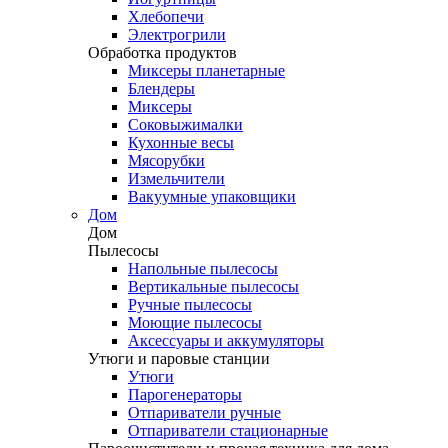
Хлебопечи
Электрогрили
Обработка продуктов
Миксеры планетарные
Блендеры
Миксеры
Соковыжималки
Кухонные весы
Мясорубки
Измельчители
Вакуумные упаковщики
Дом
Дом
Пылесосы
Напольные пылесосы
Вертикальные пылесосы
Ручные пылесосы
Моющие пылесосы
Аксессуары и аккумуляторы
Утюги и паровые станции
Утюги
Парогенераторы
Отпариватели ручные
Отпариватели стационарные