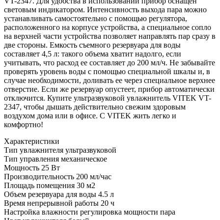
VT-2347. Для удобства в использовании прибор оснащен
световым индикатором. Интенсивность выхода пара можно
устанавливать самостоятельно с помощью регулятора,
расположенного на корпусе устройства, а специальное сопло
на верхней части устройства позволяет направлять пар сразу в
две стороны. Емкость съемного резервуара для воды
составляет 4,5 л: такого объема хватит надолго, если
учитывать, что расход ее составляет до 200 мл/ч. Не забывайте
проверять уровень воды с помощью специальной шкалы и, в
случае необходимости, доливать ее через специальное верхнее
отверстие. Если же резервуар опустеет, прибор автоматически
отключится. Купите ультразвуковой увлажнитель VITEK VT-
2347, чтобы дышать действительно свежим здоровым
воздухом дома или в офисе. С VITEK жить легко и
комфортно!
Характеристики
Тип увлажнителя
ультразвуковой
Тип управления
механическое
Мощность
25 Вт
Производительность
200 мл/час
Площадь помещения
30 м2
Объем резервуара для воды
4.5 л
Время непрерывной работы
20 ч
Настройка влажности
регулировка мощности пара