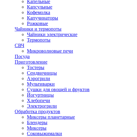
Капельные
Капсульные
Кофемолка
Капучинаторы
Рожковые
Чайники и термопоты
Чайники электрические
Термопоты
СВЧ
Микроволновые печи
Посуда
Приготовление
Тостеры
Сендвичницы
Аэрогрили
Мультиварки
Сушки для овощей и фруктов
Йогуртницы
Хлебопечи
Электрогрили
Обработка продуктов
Миксеры планетарные
Блендеры
Миксеры
Соковыжималки