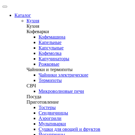
Каталог
Кухня
Кухня
Кофеварки
Кофемашина
Капельные
Капсульные
Кофемолка
Капучинаторы
Рожковые
Чайники и термопоты
Чайники электрические
Термопоты
СВЧ
Микроволновые печи
Посуда
Приготовление
Тостеры
Сендвичницы
Аэрогрили
Мультиварки
Сушки для овощей и фруктов
Йогуртницы