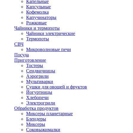
Капельные
Капсульные
Кофемолка
Капучинаторы
Рожковые
Чайники и термопоты
Чайники электрические
Термопоты
СВЧ
Микроволновые печи
Посуда
Приготовление
Тостеры
Сендвичницы
Аэрогрили
Мультиварки
Сушки для овощей и фруктов
Йогуртницы
Хлебопечи
Электрогрили
Обработка продуктов
Миксеры планетарные
Блендеры
Миксеры
Соковыжималки