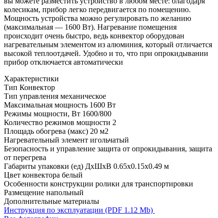
вы можете разместить устройство в любом месте: благодаря
колесикам, прибор легко передвигается по помещению.
Мощность устройства можно регулировать по желанию
(максимальная — 1600 Вт). Нагревание помещения
происходит очень быстро, ведь конвектор оборудован
нагревательным элементом из алюминия, который отличается
высокой теплоотдачей. Удобно и то, что при опрокидывании
прибор отключается автоматически
Характеристики
Тип
Конвектор
Тип управления
механическое
Максимальная мощность
1600 Вт
Режимы мощности, Вт
1600/800
Количество режимов мощности
2
Площадь обогрева (макс)
20 м2
Нагревательный элемент
игольчатый
Безопасность и управление
защита от опрокидывания, защита
от перегрева
Габариты упаковки (ед) ДхШхВ
0.65x0.15x0.49 м
Цвет конвектора
белый
Особенности конструкции
ролики для транспортировки
Размещение
напольный
Дополнительные материалы
Инструкция по эксплуатации (PDF 1.12 Mb)