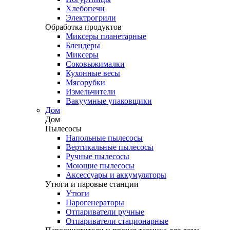
Хлебопечи
Электрогрили
Обработка продуктов
Миксеры планетарные
Блендеры
Миксеры
Соковыжималки
Кухонные весы
Мясорубки
Измельчители
Вакуумные упаковщики
Дом
Дом
Пылесосы
Напольные пылесосы
Вертикальные пылесосы
Ручные пылесосы
Моющие пылесосы
Аксессуары и аккумуляторы
Утюги и паровые станции
Утюги
Парогенераторы
Отпариватели ручные
Отпариватели стационарные