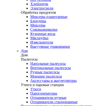
Хлебопечи
Электрогрили
Обработка продуктов
Миксеры планетарные
Блендеры
Миксеры
Соковыжималки
Кухонные весы
Мясорубки
Измельчители
Вакуумные упаковщики
Дом
Дом
Пылесосы
Напольные пылесосы
Вертикальные пылесосы
Ручные пылесосы
Моющие пылесосы
Аксессуары и аккумуляторы
Утюги и паровые станции
Утюги
Парогенераторы
Отпариватели ручные
Отпариватели стационарные