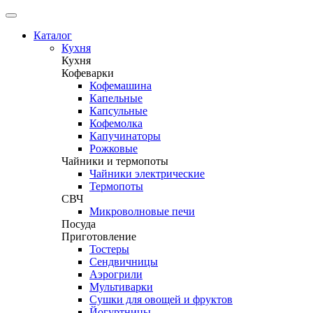
Каталог
Кухня
Кухня
Кофеварки
Кофемашина
Капельные
Капсульные
Кофемолка
Капучинаторы
Рожковые
Чайники и термопоты
Чайники электрические
Термопоты
СВЧ
Микроволновые печи
Посуда
Приготовление
Тостеры
Сендвичницы
Аэрогрили
Мультиварки
Сушки для овощей и фруктов
Йогуртницы