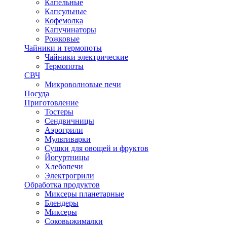
Капельные
Капсульные
Кофемолка
Капучинаторы
Рожковые
Чайники и термопоты
Чайники электрические
Термопоты
СВЧ
Микроволновые печи
Посуда
Приготовление
Тостеры
Сендвичницы
Аэрогрили
Мультиварки
Сушки для овощей и фруктов
Йогуртницы
Хлебопечи
Электрогрили
Обработка продуктов
Миксеры планетарные
Блендеры
Миксеры
Соковыжималки