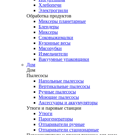
Хлебопечи
Электрогрили
Обработка продуктов
Миксеры планетарные
Блендеры
Миксеры
Соковыжималки
Кухонные весы
Мясорубки
Измельчители
Вакуумные упаковщики
Дом
Дом
Пылесосы
Напольные пылесосы
Вертикальные пылесосы
Ручные пылесосы
Моющие пылесосы
Аксессуары и аккумуляторы
Утюги и паровые станции
Утюги
Парогенераторы
Отпариватели ручные
Отпариватели стационарные