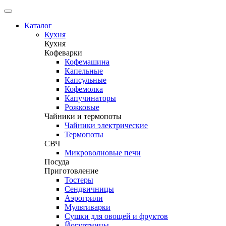
Каталог
Кухня
Кухня
Кофеварки
Кофемашина
Капельные
Капсульные
Кофемолка
Капучинаторы
Рожковые
Чайники и термопоты
Чайники электрические
Термопоты
СВЧ
Микроволновые печи
Посуда
Приготовление
Тостеры
Сендвичницы
Аэрогрили
Мультиварки
Сушки для овощей и фруктов
Йогуртницы