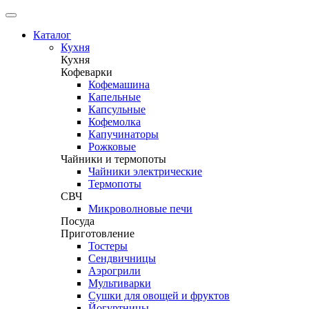
Каталог
Кухня
Кухня
Кофеварки
Кофемашина
Капельные
Капсульные
Кофемолка
Капучинаторы
Рожковые
Чайники и термопоты
Чайники электрические
Термопоты
СВЧ
Микроволновые печи
Посуда
Приготовление
Тостеры
Сендвичницы
Аэрогрили
Мультиварки
Сушки для овощей и фруктов
Йогуртницы