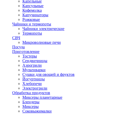
Капельные
Капсульные
Кофемолка
Капучинаторы
Рожковые
Чайники и термопоты
Чайники электрические
Термопоты
СВЧ
Микроволновые печи
Посуда
Приготовление
Тостеры
Сендвичницы
Аэрогрили
Мультиварки
Сушки для овощей и фруктов
Йогуртницы
Хлебопечи
Электрогрили
Обработка продуктов
Миксеры планетарные
Блендеры
Миксеры
Соковыжималки