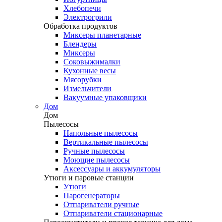
Хлебопечи
Электрогрили
Обработка продуктов
Миксеры планетарные
Блендеры
Миксеры
Соковыжималки
Кухонные весы
Мясорубки
Измельчители
Вакуумные упаковщики
Дом
Дом
Пылесосы
Напольные пылесосы
Вертикальные пылесосы
Ручные пылесосы
Моющие пылесосы
Аксессуары и аккумуляторы
Утюги и паровые станции
Утюги
Парогенераторы
Отпариватели ручные
Отпариватели стационарные