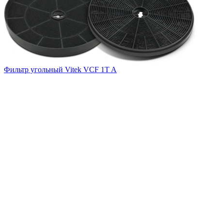
В
Фильтр угольный Vitek VCF 1T A