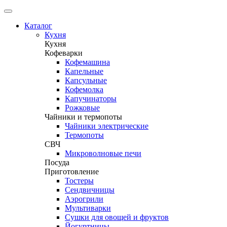
Каталог
Кухня
Кухня
Кофеварки
Кофемашина
Капельные
Капсульные
Кофемолка
Капучинаторы
Рожковые
Чайники и термопоты
Чайники электрические
Термопоты
СВЧ
Микроволновые печи
Посуда
Приготовление
Тостеры
Сендвичницы
Аэрогрили
Мультиварки
Сушки для овощей и фруктов
Йогуртницы