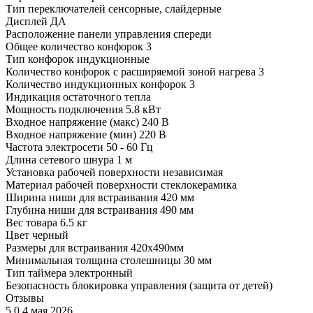
Тип переключателей
сенсорные, слайдерные
Дисплей
ДА
Расположение панели управления
спереди
Общее количество конфорок
3
Тип конфорок
индукционные
Количество конфорок с расширяемой зоной нагрева
3
Количество индукционных конфорок
3
Индикация
остаточного тепла
Мощность подключения
5.8 кВт
Входное напряжение (макс)
240 В
Входное напряжение (мин)
220 В
Частота электросети
50 - 60 Гц
Длина сетевого шнура
1 м
Установка рабочей поверхности
независимая
Материал рабочей поверхности
стеклокерамика
Ширина ниши для встраивания
420 мм
Глубина ниши для встраивания
490 мм
Вес товара
6.5 кг
Цвет
черный
Размеры для встраивания
420x490мм
Минимальная толщина столешницы
30 мм
Тип таймера
электронный
Безопасность
блокировка управления (защита от детей)
Отзывы
5.0
4 мая 2026
5