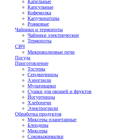
Капельные
Капсульные
Кофемолка
Капучинаторы
Рожковые
Чайники и термопоты
Чайники электрические
Термопоты
СВЧ
Микроволновые печи
Посуда
Приготовление
Тостеры
Сендвичницы
Аэрогрили
Мультиварки
Сушки для овощей и фруктов
Йогуртницы
Хлебопечи
Электрогрили
Обработка продуктов
Миксеры планетарные
Блендеры
Миксеры
Соковыжималки