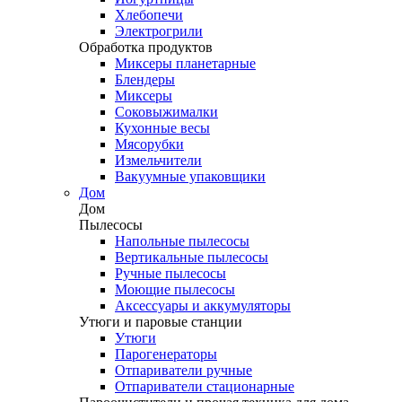
Хлебопечи
Электрогрили
Обработка продуктов
Миксеры планетарные
Блендеры
Миксеры
Соковыжималки
Кухонные весы
Мясорубки
Измельчители
Вакуумные упаковщики
Дом
Дом
Пылесосы
Напольные пылесосы
Вертикальные пылесосы
Ручные пылесосы
Моющие пылесосы
Аксессуары и аккумуляторы
Утюги и паровые станции
Утюги
Парогенераторы
Отпариватели ручные
Отпариватели стационарные