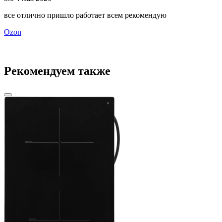
все отлично пришло работает всем рекомендую
В
ш
Ozon
п
Рекомендуем также