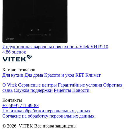
Индукционная варочная поверхность Vitek VHI3210
В
4.8
6 оценок
4
Каталог товаров
Для кухни
Для дома
Красота и уход
КБТ
Климат
О Vitek
Сервисные центры
Гарантийные условия
Обратная
связь
Служба поддержки
Рецепты
Новости
Контакты
+7 (499) 711-49-83
Политика обработки персональных данных
Согласие на обработку персональных данных
© 2026. VITEK Все права защищены