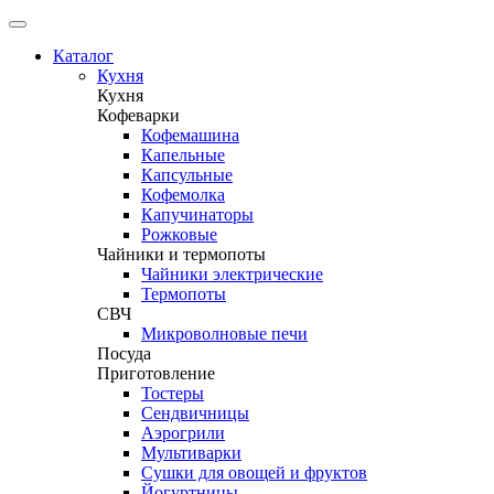
Каталог
Кухня
Кухня
Кофеварки
Кофемашина
Капельные
Капсульные
Кофемолка
Капучинаторы
Рожковые
Чайники и термопоты
Чайники электрические
Термопоты
СВЧ
Микроволновые печи
Посуда
Приготовление
Тостеры
Сендвичницы
Аэрогрили
Мультиварки
Сушки для овощей и фруктов
Йогуртницы