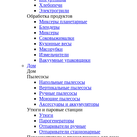
Хлебопечи
Электрогрили
Обработка продуктов
Миксеры планетарные
Блендеры
Миксеры
Соковыжималки
Кухонные весы
Мясорубки
Измельчители
Вакуумные упаковщики
Дом
Дом
Пылесосы
Напольные пылесосы
Вертикальные пылесосы
Ручные пылесосы
Моющие пылесосы
Аксессуары и аккумуляторы
Утюги и паровые станции
Утюги
Парогенераторы
Отпариватели ручные
Отпариватели стационарные