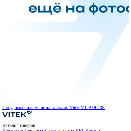
П
5
Посудомоечная машина встраив. Vitek VT-BD620S
Каталог товаров
Для кухни
Для дома
Красота и уход
КБТ
Климат