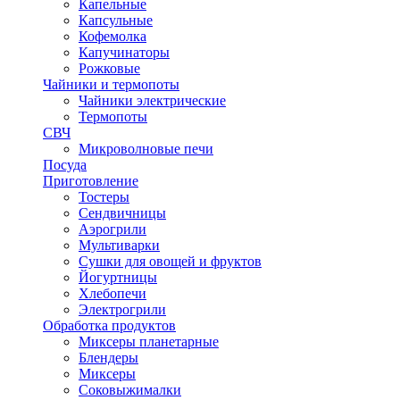
Капельные
Капсульные
Кофемолка
Капучинаторы
Рожковые
Чайники и термопоты
Чайники электрические
Термопоты
СВЧ
Микроволновые печи
Посуда
Приготовление
Тостеры
Сендвичницы
Аэрогрили
Мультиварки
Сушки для овощей и фруктов
Йогуртницы
Хлебопечи
Электрогрили
Обработка продуктов
Миксеры планетарные
Блендеры
Миксеры
Соковыжималки