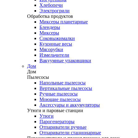
Хлебопечи
Электрогрили
Обработка продуктов
Миксеры планетарные
Блендеры
Миксеры
Соковыжималки
Кухонные весы
Мясорубки
Измельчители
Вакуумные упаковщики
Дом
Дом
Пылесосы
Напольные пылесосы
Вертикальные пылесосы
Ручные пылесосы
Моющие пылесосы
Аксессуары и аккумуляторы
Утюги и паровые станции
Утюги
Парогенераторы
Отпариватели ручные
Отпариватели стационарные