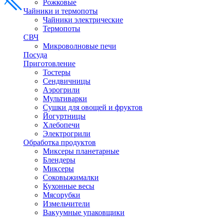
Рожковые
Чайники и термопоты
Чайники электрические
Термопоты
СВЧ
Микроволновые печи
Посуда
Приготовление
Тостеры
Сендвичницы
Аэрогрили
Мультиварки
Сушки для овощей и фруктов
Йогуртницы
Хлебопечи
Электрогрили
Обработка продуктов
Миксеры планетарные
Блендеры
Миксеры
Соковыжималки
Кухонные весы
Мясорубки
Измельчители
Вакуумные упаковщики