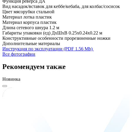
Функция реверса
ДА
Вид насадок/вставок
для кеббе/кебаба, для колбас/сосисок
Цвет мясорубки
стальной
Материал лотка
пластик
Материал корпуса
пластик
Длина сетевого шнура
1.2 м
Габариты упаковки (ед) ДхШхВ
0.25x0.24x0.22 м
Конструктивные особенности
прорезиненные ножки
Дополнительные материалы
Инструкция по эксплуатации (PDF 1.56 Mb)
Все фотографии
Рекомендуем также
Новинка