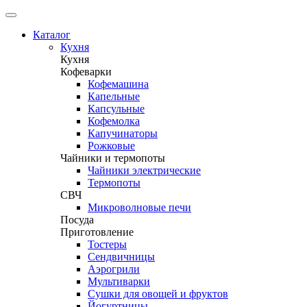
Каталог
Кухня
Кухня
Кофеварки
Кофемашина
Капельные
Капсульные
Кофемолка
Капучинаторы
Рожковые
Чайники и термопоты
Чайники электрические
Термопоты
СВЧ
Микроволновые печи
Посуда
Приготовление
Тостеры
Сендвичницы
Аэрогрили
Мультиварки
Сушки для овощей и фруктов
Йогуртницы