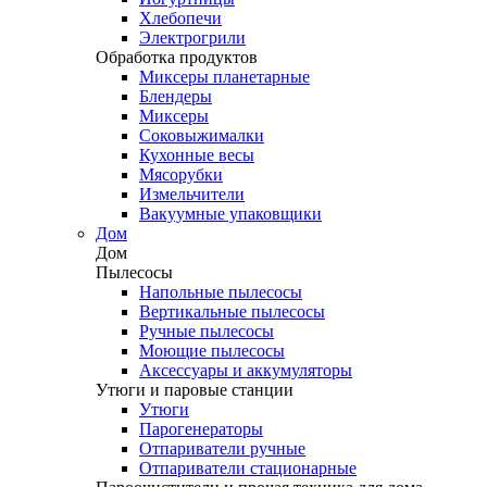
Хлебопечи
Электрогрили
Обработка продуктов
Миксеры планетарные
Блендеры
Миксеры
Соковыжималки
Кухонные весы
Мясорубки
Измельчители
Вакуумные упаковщики
Дом
Дом
Пылесосы
Напольные пылесосы
Вертикальные пылесосы
Ручные пылесосы
Моющие пылесосы
Аксессуары и аккумуляторы
Утюги и паровые станции
Утюги
Парогенераторы
Отпариватели ручные
Отпариватели стационарные