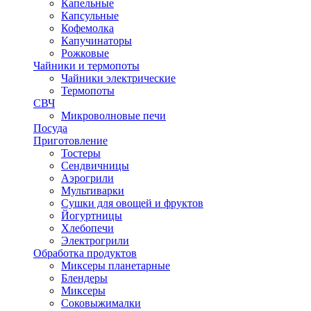
Капельные
Капсульные
Кофемолка
Капучинаторы
Рожковые
Чайники и термопоты
Чайники электрические
Термопоты
СВЧ
Микроволновые печи
Посуда
Приготовление
Тостеры
Сендвичницы
Аэрогрили
Мультиварки
Сушки для овощей и фруктов
Йогуртницы
Хлебопечи
Электрогрили
Обработка продуктов
Миксеры планетарные
Блендеры
Миксеры
Соковыжималки