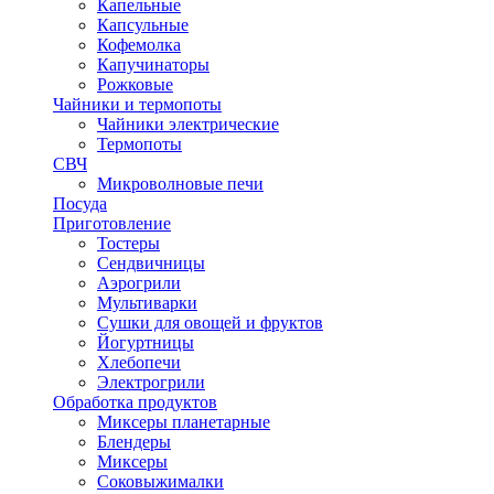
Капельные
Капсульные
Кофемолка
Капучинаторы
Рожковые
Чайники и термопоты
Чайники электрические
Термопоты
СВЧ
Микроволновые печи
Посуда
Приготовление
Тостеры
Сендвичницы
Аэрогрили
Мультиварки
Сушки для овощей и фруктов
Йогуртницы
Хлебопечи
Электрогрили
Обработка продуктов
Миксеры планетарные
Блендеры
Миксеры
Соковыжималки