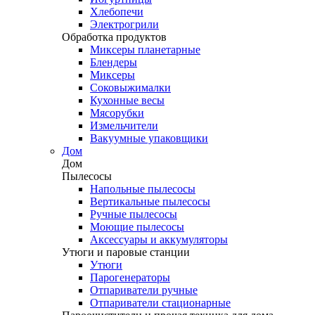
Хлебопечи
Электрогрили
Обработка продуктов
Миксеры планетарные
Блендеры
Миксеры
Соковыжималки
Кухонные весы
Мясорубки
Измельчители
Вакуумные упаковщики
Дом
Дом
Пылесосы
Напольные пылесосы
Вертикальные пылесосы
Ручные пылесосы
Моющие пылесосы
Аксессуары и аккумуляторы
Утюги и паровые станции
Утюги
Парогенераторы
Отпариватели ручные
Отпариватели стационарные