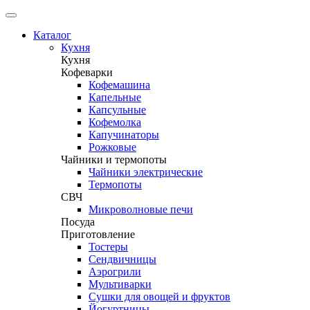
Каталог
Кухня
Кухня
Кофеварки
Кофемашина
Капельные
Капсульные
Кофемолка
Капучинаторы
Рожковые
Чайники и термопоты
Чайники электрические
Термопоты
СВЧ
Микроволновые печи
Посуда
Приготовление
Тостеры
Сендвичницы
Аэрогрили
Мультиварки
Сушки для овощей и фруктов
Йогуртницы