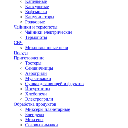
Капельные
Капсульные
Кофемолка
Капучинаторы
Рожковые
Чайники и термопоты
Чайники электрические
Термопоты
СВЧ
Микроволновые печи
Посуда
Приготовление
Тостеры
Сендвичницы
Аэрогрили
Мультиварки
Сушки для овощей и фруктов
Йогуртницы
Хлебопечи
Электрогрили
Обработка продуктов
Миксеры планетарные
Блендеры
Миксеры
Соковыжималки