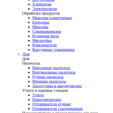
Хлебопечи
Электрогрили
Обработка продуктов
Миксеры планетарные
Блендеры
Миксеры
Соковыжималки
Кухонные весы
Мясорубки
Измельчители
Вакуумные упаковщики
Дом
Дом
Пылесосы
Напольные пылесосы
Вертикальные пылесосы
Ручные пылесосы
Моющие пылесосы
Аксессуары и аккумуляторы
Утюги и паровые станции
Утюги
Парогенераторы
Отпариватели ручные
Отпариватели стационарные