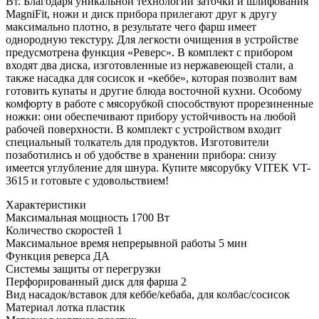
Вт. Благодаря уникальной технологии заточки и шлифования
MagniFit, ножи и диск прибора прилегают друг к другу
максимально плотно, в результате чего фарш имеет
однородную текстуру. Для легкости очищения в устройстве
предусмотрена функция «Реверс». В комплект с прибором
входят два диска, изготовленные из нержавеющей стали, а
также насадка для сосисок и «кеббе», которая позволит вам
готовить купаты и другие блюда восточной кухни. Особому
комфорту в работе с мясорубкой способствуют прорезиненные
ножки: они обеспечивают прибору устойчивость на любой
рабочей поверхности. В комплект с устройством входит
специальный толкатель для продуктов. Изготовители
позаботились и об удобстве в хранении прибора: снизу
имеется углубление для шнура. Купите мясорубку VITEK VT-
3615 и готовьте с удовольствием!
Характеристики
Максимальная мощность
1700 Вт
Количество скоростей
1
Максимальное время непрерывной работы
5 мин
Функция реверса
ДА
Системы защиты
от перегрузки
Перфорированный диск для фарша
2
Вид насадок/вставок
для кеббе/кебаба, для колбас/сосисок
Материал лотка
пластик