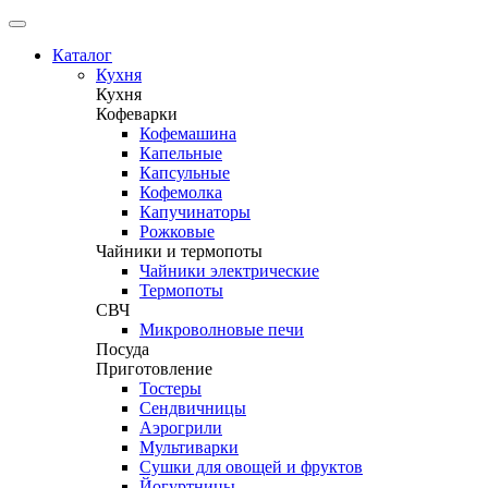
Каталог
Кухня
Кухня
Кофеварки
Кофемашина
Капельные
Капсульные
Кофемолка
Капучинаторы
Рожковые
Чайники и термопоты
Чайники электрические
Термопоты
СВЧ
Микроволновые печи
Посуда
Приготовление
Тостеры
Сендвичницы
Аэрогрили
Мультиварки
Сушки для овощей и фруктов
Йогуртницы