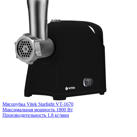
Мясорубка Vitek Starlight VT-1670
Максимальная мощность
1800 Вт
Производительность
1.8 кг/мин