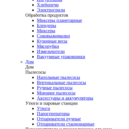
Хлебопечи
Электрогрили
Обработка продуктов
Миксеры планетарные
Блендеры
Миксеры
Соковыжималки
Кухонные весы
Мясорубки
Измельчители
Вакуумные упаковщики
Дом
Дом
Пылесосы
Напольные пылесосы
Вертикальные пылесосы
Ручные пылесосы
Моющие пылесосы
Аксессуары и аккумуляторы
Утюги и паровые станции
Утюги
Парогенераторы
Отпариватели ручные
Отпариватели стационарные