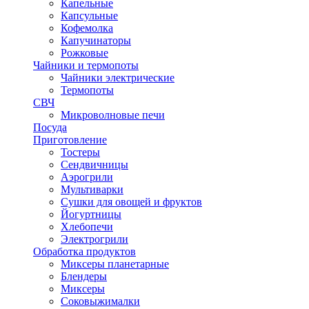
Капельные
Капсульные
Кофемолка
Капучинаторы
Рожковые
Чайники и термопоты
Чайники электрические
Термопоты
СВЧ
Микроволновые печи
Посуда
Приготовление
Тостеры
Сендвичницы
Аэрогрили
Мультиварки
Сушки для овощей и фруктов
Йогуртницы
Хлебопечи
Электрогрили
Обработка продуктов
Миксеры планетарные
Блендеры
Миксеры
Соковыжималки