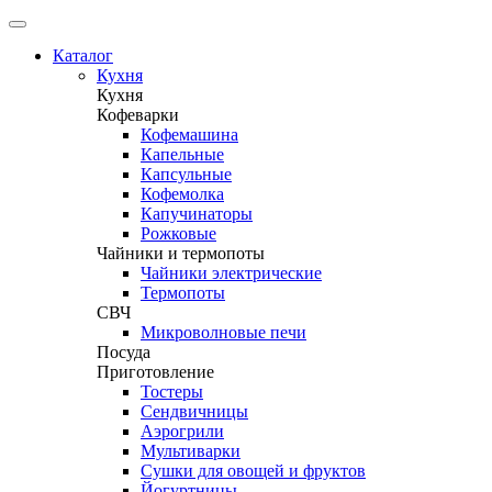
Каталог
Кухня
Кухня
Кофеварки
Кофемашина
Капельные
Капсульные
Кофемолка
Капучинаторы
Рожковые
Чайники и термопоты
Чайники электрические
Термопоты
СВЧ
Микроволновые печи
Посуда
Приготовление
Тостеры
Сендвичницы
Аэрогрили
Мультиварки
Сушки для овощей и фруктов
Йогуртницы