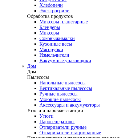
Хлебопечи
Электрогрили
Обработка продуктов
Миксеры планетарные
Блендеры
Миксеры
Соковыжималки
Кухонные весы
Мясорубки
Измельчители
Вакуумные упаковщики
Дом
Дом
Пылесосы
Напольные пылесосы
Вертикальные пылесосы
Ручные пылесосы
Моющие пылесосы
Аксессуары и аккумуляторы
Утюги и паровые станции
Утюги
Парогенераторы
Отпариватели ручные
Отпариватели стационарные