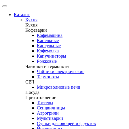
Каталог
Кухня
Кухня
Кофеварки
Кофемашина
Капельные
Капсульные
Кофемолка
Капучинаторы
Рожковые
Чайники и термопоты
Чайники электрические
Термопоты
СВЧ
Микроволновые печи
Посуда
Приготовление
Тостеры
Сендвичницы
Аэрогрили
Мультиварки
Сушки для овощей и фруктов
Йогуртницы