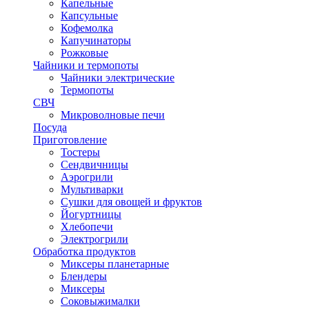
Капельные
Капсульные
Кофемолка
Капучинаторы
Рожковые
Чайники и термопоты
Чайники электрические
Термопоты
СВЧ
Микроволновые печи
Посуда
Приготовление
Тостеры
Сендвичницы
Аэрогрили
Мультиварки
Сушки для овощей и фруктов
Йогуртницы
Хлебопечи
Электрогрили
Обработка продуктов
Миксеры планетарные
Блендеры
Миксеры
Соковыжималки